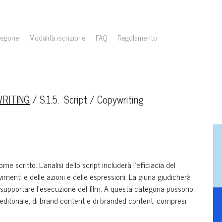
egorie
Modalità iscrizione
FAQ
Regolamento
WRITING
/
S.1.5. Script / Copywriting
me scritto. L'analisi dello script includerà l'efficiacia del
vimenti e delle azioni e delle espressioni. La giuria giudicherà
a e supportare l'esecuzione del film. A questa categoria possono
o editoriale, di brand content e di branded content, compresi