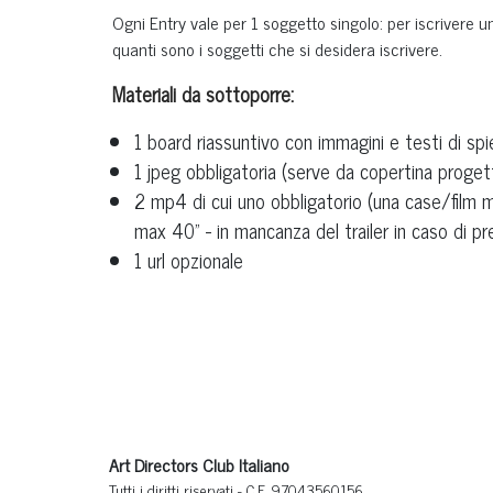
Ogni Entry vale per 1 soggetto singolo: per iscrivere
quanti sono i soggetti che si desidera iscrivere.
Materiali da sottoporre:
1 board riassuntivo con immagini e testi di sp
1 jpeg obbligatoria (serve da copertina progetto
2 mp4 di cui uno obbligatorio (una case/film m
max 40" - in mancanza del trailer in caso di p
1 url opzionale
Art Directors Club Italiano
Tutti i diritti riservati - C.F. 97043560156