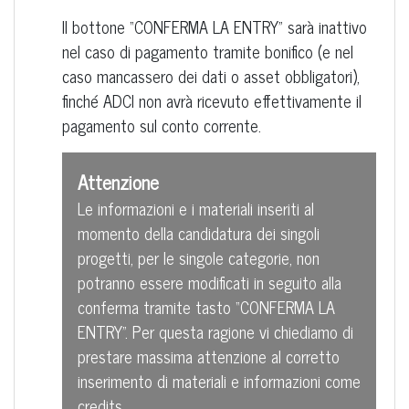
Il bottone “CONFERMA LA ENTRY” sarà inattivo
nel caso di pagamento tramite bonifico (e nel
caso mancassero dei dati o asset obbligatori),
finché ADCI non avrà ricevuto effettivamente il
pagamento sul conto corrente.
Attenzione
Le informazioni e i materiali inseriti al
momento della candidatura dei singoli
progetti, per le singole categorie, non
potranno essere modificati in seguito alla
conferma tramite tasto “CONFERMA LA
ENTRY”. Per questa ragione vi chiediamo di
prestare massima attenzione al corretto
inserimento di materiali e informazioni come
credits.