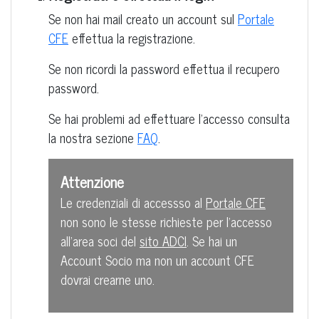
Se non hai mail creato un account sul
Portale
CFE
effettua la registrazione.
Se non ricordi la password effettua il recupero
password.
Se hai problemi ad effettuare l’accesso consulta
la nostra sezione
FAQ
.
Attenzione
Le credenziali di accessso al
Portale CFE
non sono le stesse richieste per l’accesso
all’area soci del
sito ADCI
. Se hai un
Account Socio ma non un account CFE
dovrai crearne uno.