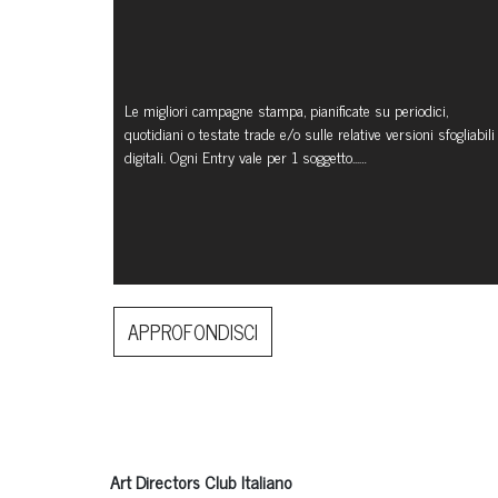
Le migliori campagne stampa, pianificate su periodici,
quotidiani o testate trade e/o sulle relative versioni sfogliabili
digitali. Ogni Entry vale per 1 soggetto...…
APPROFONDISCI
Art Directors Club Italiano