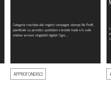
Categoria riserbata alle migliori campagne stampa No Profit,
L
pianificate su periodici, quotidiani o testate trade e/o sulle
p
relative versioni sfogliabili digitali. Ogni...…
s
APPROFONDISCI