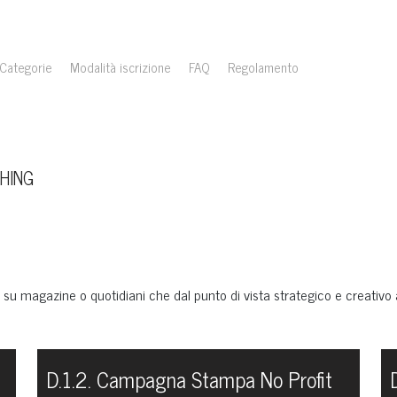
Categorie
Modalità iscrizione
FAQ
Regolamento
SHING
 su magazine o quotidiani che dal punto di vista strategico e creativo
D.1.2. Campagna Stampa No Profit