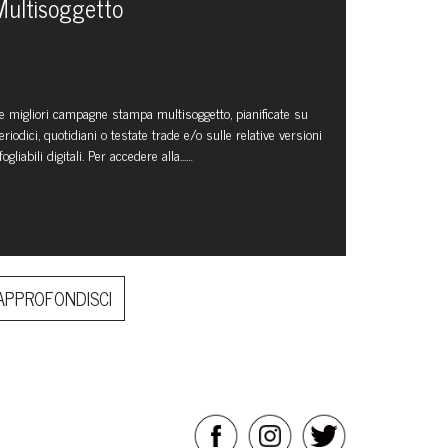
Multisoggetto
e migliori campagne stampa multisoggetto, pianificate su
eriodici, quotidiani o testate trade e/o sulle relative versioni
fogliabili digitali. Per accedere alla...…
APPROFONDISCI